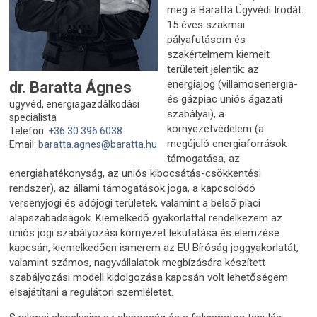
meg a Baratta Ügyvédi Irodát.
15 éves szakmai
pályafutásom és
szakértelmem kiemelt
területeit jelentik: az
energiajog (villamosenergia-
dr. Baratta Ágnes
és gázpiac uniós ágazati
ügyvéd, energiagazdálkodási
szabályai), a
specialista
környezetvédelem (a
Telefon:
+36 30 396 6038
megújuló energiaforrások
Email:
baratta.agnes@baratta.hu
támogatása, az
energiahatékonyság, az uniós kibocsátás-csökkentési
rendszer), az állami támogatások joga, a kapcsolódó
versenyjogi és adójogi területek, valamint a belső piaci
alapszabadságok. Kiemelkedő gyakorlattal rendelkezem az
uniós jogi szabályozási környezet lekutatása és elemzése
kapcsán, kiemelkedően ismerem az EU Bíróság joggyakorlatát,
valamint számos, nagyvállalatok megbízására készített
szabályozási modell kidolgozása kapcsán volt lehetőségem
elsajátítani a regulátori szemléletet.