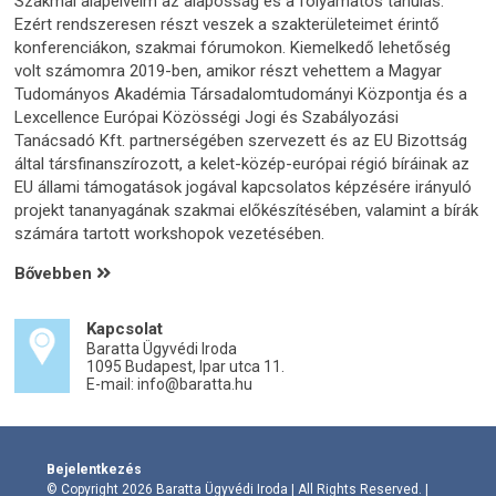
Szakmai alapelveim az alaposság és a folyamatos tanulás.
Ezért rendszeresen részt veszek a szakterületeimet érintő
konferenciákon, szakmai fórumokon. Kiemelkedő lehetőség
volt számomra 2019-ben, amikor részt vehettem a Magyar
Tudományos Akadémia Társadalomtudományi Központja és a
Lexcellence Európai Közösségi Jogi és Szabályozási
Tanácsadó Kft. partnerségében szervezett és az EU Bizottság
által társfinanszírozott, a kelet-közép-európai régió bíráinak az
EU állami támogatások jogával kapcsolatos képzésére irányuló
projekt tananyagának szakmai előkészítésében, valamint a bírák
számára tartott workshopok vezetésében.
Bővebben
Kapcsolat
Baratta Ügyvédi Iroda
1095 Budapest, Ipar utca 11.
E-mail: info@baratta.hu
Bejelentkezés
© Copyright 2026 Baratta Ügyvédi Iroda | All Rights Reserved. |