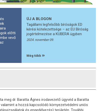
 és
ÚJ A BLOGON
eik
Tagállami legfelsőbb bíróságok ED
aira
kérési kötelezettsége – az EU Bíróság
gok előtti
jogértelmezése a KUBERA ügyben
lembe vevő
2024. november 09.
 az
Még több
tta meg dr. Baratta Ágnes irodavezető ügyvéd a Baratta
s, valamint a hozzá kapcsolódó környezetvédelmi uniós
ásvizsgálatok és engedélyezés) területén. További