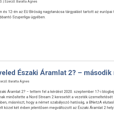
. | Szerző: Baratta Ágnes
én és 12-én az EU Bíróság nagytanácsa tárgyalást tartott az európai
robbantó Szuperliga ügyében.
veled Északi Áramlat 2? – második 
Szerző: Baratta Ágnes
szaki Áramlat 2? – tettem fel a kérdést 2020. szeptember 17-i blog
nak minősítette a Nord Stream 2 keresetét a vezeték üzemeltetését 
mben, másrészt, hogy a német szabályozó hatóság, a BNetzA elutasíto
elt közel két évben jelentősen megváltozott az Északi Áramlat 2 hely