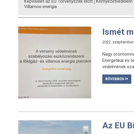
Képviselet az EU Törvényszék előtt
Környezetvédelem
Villamos energia
Ismét m
2022. szeptember 
Nagy örömömre s
Energetikai és 
védelmének szab
BŐVEBBEN
Az EU Bí