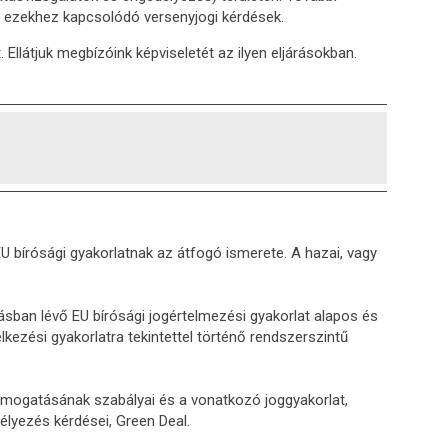
z ezekhez kapcsolódó versenyjogi kérdések.
 Ellátjuk megbízóink képviseletét az ilyen eljárásokban.
U bírósági gyakorlatnak az átfogó ismerete. A hazai, vagy
sban lévő EU bírósági jogértelmezési gyakorlat alapos és
ezési gyakorlatra tekintettel történő rendszerszintű
ámogatásának szabályai és a vonatkozó joggyakorlat,
lyezés kérdései, Green Deal.