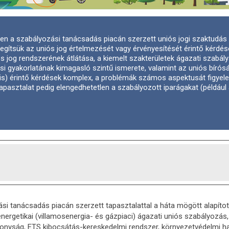
zben a szabályozási tanácsadás piacán szerzett uniós jogi szaktudás
segítsük az uniós jog értelmezését vagy érvényesítését érintő kérdés
jog rendszerének átlátása, a kiemelt szakterületek ágazati szabály
i gyakorlatának kimagasló szintű ismerete, valamint az uniós bírósá
t (is) érintő kérdések komplex, a problémák számos aspektusát figye
pasztalat pedig elengedhetetlen a szabályozott iparágakat (például
si tanácsadás piacán szerzett tapasztalattal a háta mögött alapíto
nergetikai (villamosenergia- és gázpiaci) ágazati uniós szabályozá
nyság, ETS kibocsátás-kereskedelmi rendszer, környezetvédelmi hat