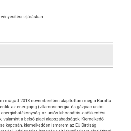
vényesítési eljárásban.
átam mögött 2018 novemberében alapítottam meg a Baratta
entik: az energiajog (villamosenergia-és gázpiac uniós
z energiahatékonyság, az uniós kibocsátás-csökkentési
ek, valamint a belső piaci alapszabadságok. Kiemelkedő
zése kapcsán, kiemelkedően ismerem az EU Bíróság