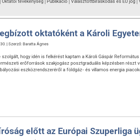
Oktatói tevékenység
Publikáció
Választottbíráskodás és EU jog
egbízott oktatóként a Károli Egyet
30. | Szerző: Baratta Ágnes
zolgált, hogy idén is felkérést kaptam a Károli Gáspár Reformátu
természeti erőforrások szakjogász posztgraduális képzésben részt v
ályozási eszközrendszeréről a földgáz- és villamos energia piacok
róság előtt az Európai Szuperliga 