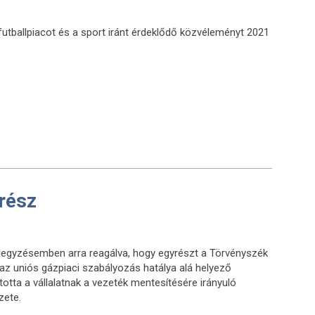
 futballpiacot és a sport iránt érdeklődő közvéleményt 2021
rész
bejegyzésemben arra reagálva, hogy egyrészt a Törvényszék
az uniós gázpiaci szabályozás hatálya alá helyező
tta a vállalatnak a vezeték mentesítésére irányuló
zete.