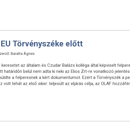
 EU Törvényszéke előtt
 Szerző: Baratta Ágnes
tt keresetet az általam és Czudar Balázs kolléga által képviselt felpe
 határidőn belül nem adta ki neki az Elios Zrt-re vonatkozó jelenté
üldte a felperesnek a kért dokumentumot. Ezért a Törvényszék a pert,
 volt tehát az első siker: teljesült az eljárás célja, az OLAF hozzáfér