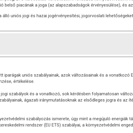
nió belső piacának a joga (az alapszabadságok érvényesülése), és a
álló uniós jogi és hazai jogérvényesítési, jogorvoslati lehetőségeket.
tt iparágak uniós szabályainak, azok változásainak és a vonatkozó E
zése, értékelése.
jogi szabályok és a vonatkozó, sok kérdésben folyamatosan változá
lyainak, ágazati iránymutatásoknak az elsődleges jogra és az ítélk
ezetvédelmi szabályozás ismerete, úgy mint a megújuló energiák t
ereskedelmi rendszer (EU ETS) szabályai, a környezetvédelmi engedé