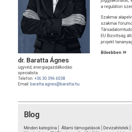
joggyakorlatát,
a regulátori sze
Szakmai alapelv
szakmai fórumo
Társadalomtudom
EU Bizottság ált
projekt tananya
Bővebben
dr. Baratta Ágnes
ügyvéd, energiagazdálkodási
specialista
Telefon:
+36 30 396 6038
Email:
baratta.agnes@baratta.hu
Blog
Minden kategória
Állami támogatások
Devizahitelek