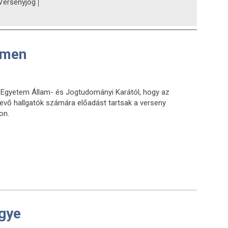
Versenyjog
emen
s Egyetem Állam- és Jogtudományi Karától, hogy az
evő hallgatók számára előadást tartsak a verseny
on.
ügye