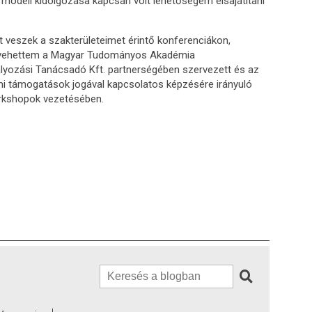
 modell kidolgozása kapcsán volt lehetőségem elsajátítani
 veszek a szakterületeimet érintő konferenciákon,
t vehettem a Magyar Tudományos Akadémia
lyozási Tanácsadó Kft. partnerségében szervezett és az
lami támogatások jogával kapcsolatos képzésére irányuló
orkshopok vezetésében.