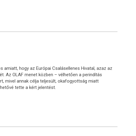
res amiatt, hogy az Európai Csalásellenes Hivatal, azaz az
sét. Az OLAF menet közben – vélhetően a perindítás
 mivel annak célja teljesült, okafogyottság miatt
hetővé tette a kért jelentést.