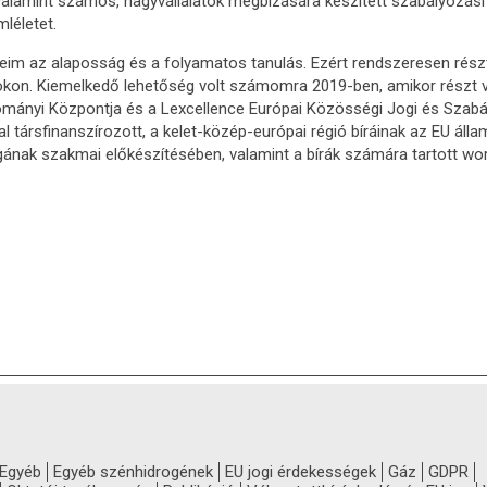
 valamint számos, nagyvállalatok megbízására készített szabályozási
mléletet.
eim az alaposság és a folyamatos tanulás. Ezért rendszeresen részt
kon. Kiemelkedő lehetőség volt számomra 2019-ben, amikor rész
ányi Központja és a Lexcellence Európai Közösségi Jogi és Szabá
al társfinanszírozott, a kelet-közép-európai régió bíráinak az EU ál
gának szakmai előkészítésében, valamint a bírák számára tartott w
Egyéb
Egyéb szénhidrogének
EU jogi érdekességek
Gáz
GDPR