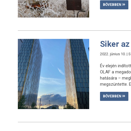
BŐVEBBEN
Siker az
2022. június 10. |
Év elején indíto
OLAF a megadott
hatására – megk
megszüntette. Ez
BŐVEBBEN