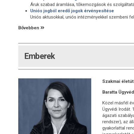
Áruk szabad áramlása, tőkemozgások és szolgáltatás
Uniós jogból eredő jogok érvényesítése
Uniós aktusokkal, uniós intézményekkel szembeni fell
Bővebben
Emberek
Szakmai életút
Baratta Ügyvéd
Közel másfél év
Ügyvédi Irodát.
ágazati szabály
rendszer), az á
gyakorlattal re