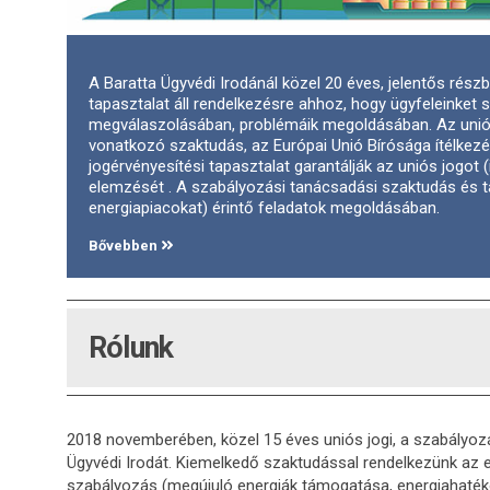
A Baratta Ügyvédi Irodánál közel 20 éves, jelentős rés
tapasztalat áll rendelkezésre ahhoz, hogy ügyfeleinket 
megválaszolásában, problémáik megoldásában. Az uniós 
vonatkozó szaktudás, az Európai Unió Bírósága ítélkezés
jogérvényesítési tapasztalat garantálják az uniós jogo
elemzését . A szabályozási tanácsadási szaktudás és ta
energiapiacokat) érintő feladatok megoldásában.
Bővebben
Rólunk
2018 novemberében, közel 15 éves uniós jogi, a szabályozá
Ügyvédi Irodát. Kiemelkedő szaktudással rendelkezünk az e
szabályozás (megújuló energiák támogatása, energiahatéko