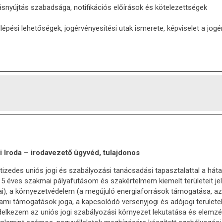
nyújtás szabadsága, notifikációs előírások és kötelezettségek
épési lehetőségek, jogérvényesítési utak ismerete, képviselet a jogér
i Iroda – irodavezető ügyvéd, tulajdonos
tizedes uniós jogi és szabályozási tanácsadási tapasztalattal a h
 15 éves szakmai pályafutásom és szakértelmem kiemelt területeit jel
ai), a környezetvédelem (a megújuló energiaforrások támogatása, a
llami támogatások joga, a kapcsolódó versenyjogi és adójogi terület
ndelkezem az uniós jogi szabályozási környezet lekutatása és elem